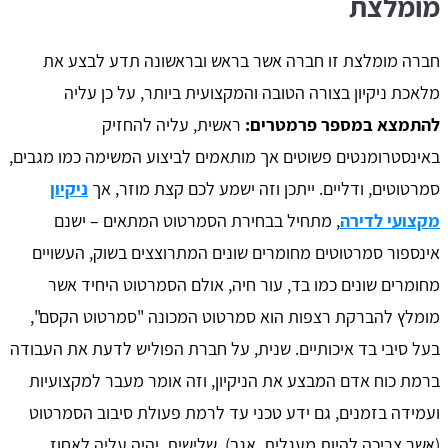
מומלצת
חברה מומלצת זו חברה אשר בראש ובראשונה תדע לבצע את
מלאכת ניקיון בצורה הטובה והמקצועית ביותר, על כן עליה
להתמצא במספר פרמטרים:
ראשית, עליה להחזיק
באינסטרומנטים פשוטים אך מותאמים לביצוע המשימה כמו מגבים,
סמרטוטים, ודליים. ייתכן וזה ישמע לכם קצת מוזר, אך
ניקיון
מקצועי לדירה
, מתחיל בבחירת הסמרטוט המתאים – ישנם
אינספור סמרטוטים מחומרים שונים המתרוצצים בשוק, העשויים
מחומרים שונים כמו בד, עור חיה, אולם הסמרטוט היחיד אשר
מומלץ להברקת רצפות הוא סמרטוט המכונה "סמרטוט הקסם",
בעל סיבי בד איכותיים. שנית, על חברת הפוליש לדעת את העבודה
ברמת כוח אדם המבצע את הניקיון, וזה אומר מעבר למקצועיות
ועמידה בזמנים, גם ידע טכני עד לרמת פעולת סיבוב הסמרטוט
(אשר צריכה להיות מעגלית, אגב). שלישית, יהיה עליה לאחוז