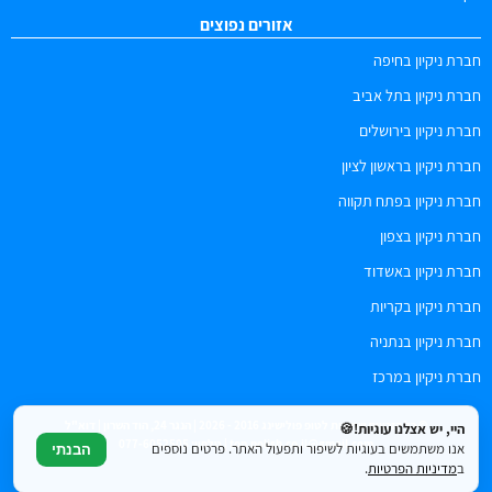
אזורים נפוצים
חברת ניקיון בחיפה
חברת ניקיון בתל אביב
חברת ניקיון בירושלים
חברת ניקיון בראשון לציון
חברת ניקיון בפתח תקווה
חברת ניקיון בצפון
חברת ניקיון באשדוד
חברת ניקיון בקריות
חברת ניקיון בנתניה
חברת ניקיון במרכז
© כל הזכויות שמורות לטופ פולישינג 2016 - 2026 | הנגר 24, הוד השרון | דוא"ל
היי, יש אצלנו עוגיות!🍪
top.polish.co.il@gmail.com | טלפון: 077-6052505
אנו משתמשים בעוגיות לשיפור ותפעול האתר. פרטים נוספים
הבנתי
ב
מדיניות הפרטיות
.