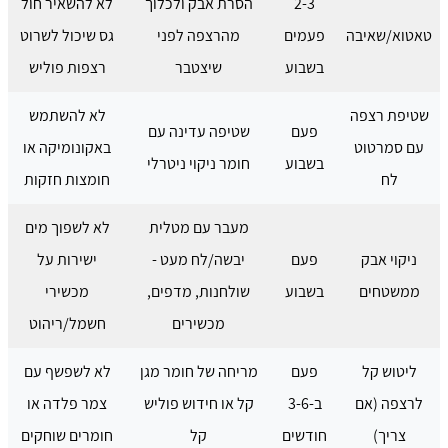
2-3
הסרת אבק ולכלוך
לא להשאיר חול
טאטוא/שאיבה
פעמים
מהרצפה לפני
גס שיכול לשרוט
בשבוע
שיצטבר
רצפות פוליש
שטיפת רצפה
לא להשתמש
פעם
שטיפה עדינה עם
עם סמרטוט
באקונומיקה או
בשבוע
חומר ניקוי ניטרלי
לח
חומצות חזקות
מעבר עם מטלית
לא לשפוך מים
ניקוי אבק
פעם
יבשה/לח מעט -
ישירות על
ממשטחים
בשבוע
שולחנות, מדפים,
מכשירי
מכשירים
חשמל/ריהוט
ליטוש קל
פעם
מריחה של חומר מגן
לא לשפשף עם
לרצפה (אם
ב-3-6
קל או חידוש פוליש
צמר פלדה או
צריך)
חודשים
קל
חומרים שוחקים