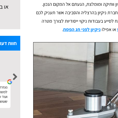
יון וותיקה ומומלצת, הגעתם אל המקום הנכון.
או ב
חברת ניקיון בהרצליה והסביבה אשר תעניק לכם
 לסייע בעבודות ניקוי ייסודיות לצורך מטרה
או אפילו
ניקיון לפני חג הפסח
.
חוות דעת
noa levi
הזמנתי פוליש וניקיון אחרי שיפוץ. עשיתי דרכם
נעזרתי
נעזרתי באתר טופ פולישינג לצורך חיפוש 
השוואת מחירים ממש כמו שכתוב באתר. קיבלתי
למשרד,
את ההצעות והצלחתי גם לבחור במישהו זול וטוב.
ועוד 
תודה :)
שעושה