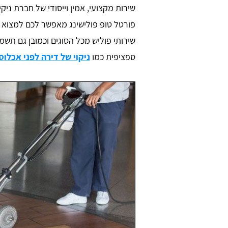
שירות מקצועי, אמין וייסודי של חברת ניק
פורטל טופ פולישינג מאפשר לכם למצוא 
שירותי פוליש מכל הסוגים וכמובן גם תשמח
ספציפית כמו
ניקוי של דירה לפני אכלוס
יר שר
Daniel Zafrani
ש בו הכל קליל
חברת ניקיון מקצועית כאשר סיימתי 
שיפוץ בבית. אתר מדהים, ממליץ בחום