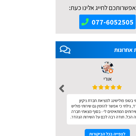
אפשרותכם לחייג אלינו כעת:
077-6052505
 אחרונות
אורי
אאידה מודריק 
 בטופ פולישינג למציאת חברת ניקיון
מהיר ונעים
 גילתי כי אפשר להזמין גם שירותי פוליש
שירותים המתאימים לי - בסוף מצאתי חברה
 הכל. תודה רבה לכם על השירות הנהדר.
לצפייה בכל הביקורות