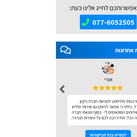
אפשרותכם לחייג אלינו כעת:
077-6052505
 אחרונות
אורי
אאידה מודריק 
 בטופ פולישינג למציאת חברת ניקיון
מהיר ונעים
 גילתי כי אפשר להזמין גם שירותי פוליש
שירותים המתאימים לי - בסוף מצאתי חברה
 הכל. תודה רבה לכם על השירות הנהדר.
לצפייה בכל הביקורות