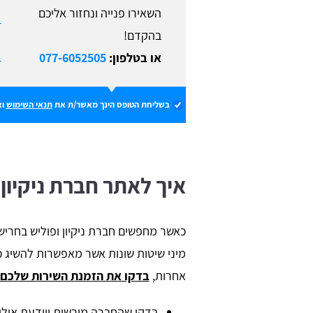
השאירו פנייה ונחזור אליכם
בהקדם!
או בטלפון:
077-6052505
בשליחת הטופס הינך מאשר/ת את
תנאי השימוש
וא
איך לאתר חברת ניקיון 
כאשר מחפשים חברת ניקיון ופוליש בחריש
מיני שיטות שונות אשר מאפשרות להשיג כל
אחרות,
בדקו את הזמנת השירות שלכם 
בדקו שהחברה מורשית ויודעת אילו 