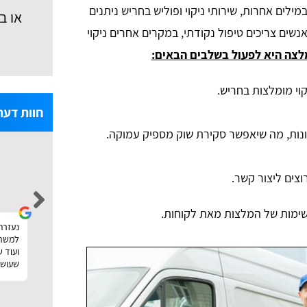
מילים אחרות, שירותי ניקוי ופוליש בחריש ניתנים
או ב
ים צריכים טיפול נקודתי, במקרים אחרים ניקוי
צה היא לפעול בשלבים הבאים:
קוי מומלצות בחריש.
חוות דעת
noa levi
וצים ליצור קשר.
רשימות של המלצות מאת לקוחות.
הזמנתי פוליש וניקיון אחרי שיפוץ. עשיתי דרכם
נעזרתי
נעזרתי באתר טופ פולישינג לצורך חיפוש 
השוואת מחירים ממש כמו שכתוב באתר. קיבלתי
למשרד,
את ההצעות והצלחתי גם לבחור במישהו זול וטוב.
ועוד 
תודה :)
שעושה