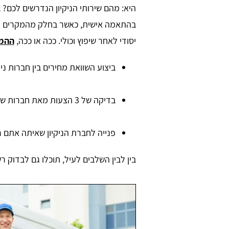
היא: מהם שירותי הניקיון הנדרשים לכם? ב
בהתאמה אישית, כאשר בחלק מהמקרים אנש
יסודי לאחר שיפוץ וכולי. ככה או ככה,
ההמל
ביצוע השוואת מחירים בין חברות ני
בדיקה של 3 הצעות מאת חברות שונות, מה שיאפשר סקירת שוק מספיק עמוקה.
יר שר
Daniel Zafrani
פנייה לחברת הניקיון שאיתה אתם ר
ש בו הכל קליל
בין לבין השלבים לעיל, תוכלו גם לבדוק 
חברת ניקיון מקצועית כאשר סיימתי 
שיפוץ בבית. אתר מדהים, ממליץ בחום