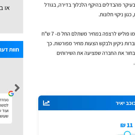
נובע בעיקר מהבדלים בהיקף הלכלוך בדירה, בגודל
או ב
גון ניקוי חלונות.
בשירותים נוספים שאתם עשויים לרצות, כמו פוליש לרצפה במחיר משתלם החל מ- 7 ש"ח
רות ניקיון ולבקש הצעות מחיר מפורטות. כך
חוות דעת
ולבחור את החברה שמציעה את השירותים
noa levi
הזמנתי פוליש וניקיון אחרי שיפוץ. עשיתי דרכם
נעזרתי
נעזרתי באתר טופ פולישינג לצורך חיפוש 
כב יאיר
השוואת מחירים ממש כמו שכתוב באתר. קיבלתי
למשרד,
את ההצעות והצלחתי גם לבחור במישהו זול וטוב.
ועוד 
תודה :)
שעושה
11 ₪