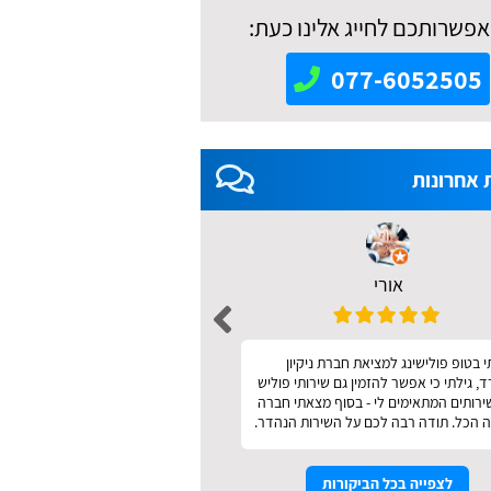
אפשרותכם לחייג אלינו כעת:
077-6052505
 אחרונות
אורי
אאידה מודריק 
 בטופ פולישינג למציאת חברת ניקיון
מהיר ונעים
 גילתי כי אפשר להזמין גם שירותי פוליש
שירותים המתאימים לי - בסוף מצאתי חברה
 הכל. תודה רבה לכם על השירות הנהדר.
לצפייה בכל הביקורות