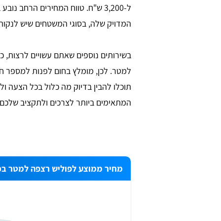
ל-3,200 ש"ח. טווח המחירים הרחב 
המדויק שלה, בסוגי המשטחים שיש לנקות, כ
למטר. לכן, מומלץ בחום לפנות למספר חב
תוכלו להבין בדיוק מה כלול בכל הצעה 
המתאימים ביותר לצרכים ולתקציב שלכם.
יר שר
Daniel Zafrani
ש בו הכל קליל
מחיר ממוצע לפוליש רצפה למטר בכו
חברת ניקיון מקצועית כאשר סיימתי 
שיפוץ בבית. אתר מדהים, ממליץ בחום