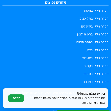
אזורים נפוצים
חברת ניקיון בחיפה
חברת ניקיון בתל אביב
חברת ניקיון בירושלים
חברת ניקיון בראשון לציון
חברת ניקיון בפתח תקווה
חברת ניקיון בצפון
חברת ניקיון באשדוד
חברת ניקיון בקריות
חברת ניקיון בנתניה
חברת ניקיון במרכז
© כל הזכויות שמורות לטופ פולישינג 2016 - 2026 | הנגר 24, הוד השרון | דוא"ל
היי, יש אצלנו עוגיות!🍪
top.polish.co.il@gmail.com | טלפון: 077-6052505
אנו משתמשים בעוגיות לשיפור ותפעול האתר. פרטים נוספים
הבנתי
ב
מדיניות הפרטיות
.