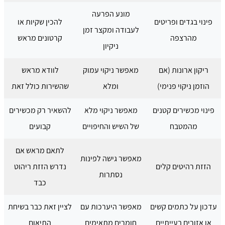
מונע הפרעה
פינוי בגדים ופריטים
להכין שקיות או
לעבודה ומקצר זמן
מהרצפה
קרטונים מראש
ניקיון
ריקון ארונות (אם
מאפשר ניקוי עמוק
לוודא מראש
הוזמן ניקוי פנימי)
ומלא
שהשירות כולל זאת
פינוי מכשירים קטנים
מאפשר ניקוי מלא
להשאיר רק מכשירים
מהמטבח
של השיש והחיפויים
קבועים
לתאם מראש אם
מאפשר גישה לפינות
הזזת רהיטים קלים
נדרש הזזת ריהוט
נסתרות
כבד
עדכון על כתמים קשים
מאפשר היערכות עם
לציין זאת כבר בשיחת
או אזורים בעייתיים
חומרים מתאימים
התיאום