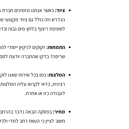
ציוד:
כאשר אנחנו מזמינים חברת ניק
הנדרש וזה כולל גם ציוד מקצועי שא
לשטיפת ריצוף בלחץ מים גבוה וכדו
התמחות:
זקוקים לניקיון ייסודי ל
שריפה? בדקו שהחברה יודעת לספק
יר שר
Daniel Zafrani
המלצות:
כמו בכל שירות שאנו לוק
ש בו הכל קליל
רצינית, כדאי לקרוא עליה המלצות
לעבודה כזו או אחרת.
חברת ניקיון מקצועית כאשר סיימתי 
שיפוץ בבית. אתר מדהים, ממליץ בחום
מחיר:
בפסקה הבאה נדבר בהרחבה ע
חשוב לציין כי הטווח רחב למדי ול