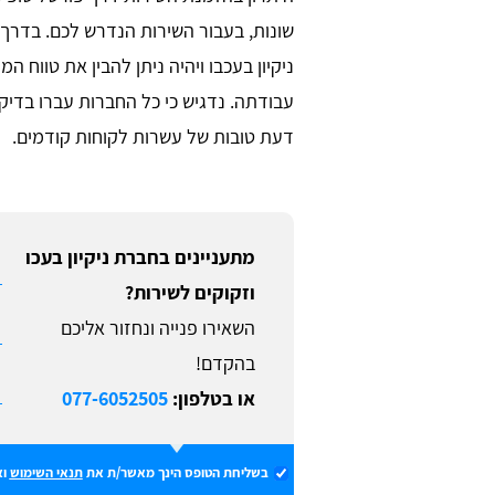
שונות, בעבור השירות הנדרש לכם. בדרך ז
ניקיון בעכבו ויהיה ניתן להבין את טווח
עבודתה. נדגיש כי כל החברות עברו בדיקו
דעת טובות של עשרות לקוחות קודמים.
מתעניינים בחברת ניקיון בעכו
וזקוקים לשירות?
השאירו פנייה ונחזור אליכם
בהקדם!
או בטלפון:
077-6052505
בשליחת הטופס הינך מאשר/ת את
תנאי השימוש
וא