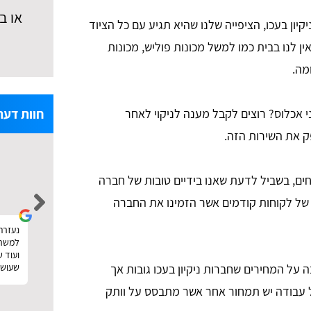
או ב
יון בעכו, הציפייה שלנו שהיא תגיע עם כל הציוד
ין לנו בבית כמו למשל מכונות פוליש, מכונות
מה.
חוות דעת
פני אכלוס? רוצים לקבל מענה לניקוי לאחר
 את השירות הזה.
noa levi
חים, בשביל לדעת שאנו בידיים טובות של חברה
 של לקוחות קודמים אשר הזמינו את החברה
הזמנתי פוליש וניקיון אחרי שיפוץ. עשיתי דרכם
נעזרתי
נעזרתי באתר טופ פולישינג לצורך חיפוש 
השוואת מחירים ממש כמו שכתוב באתר. קיבלתי
למשרד,
את ההצעות והצלחתי גם לבחור במישהו זול וטוב.
ועוד 
תודה :)
שעושה
ל המחירים שחברות ניקיון בעכו גובות אך
כל עבודה יש תמחור אחר אשר מתבסס על וותק