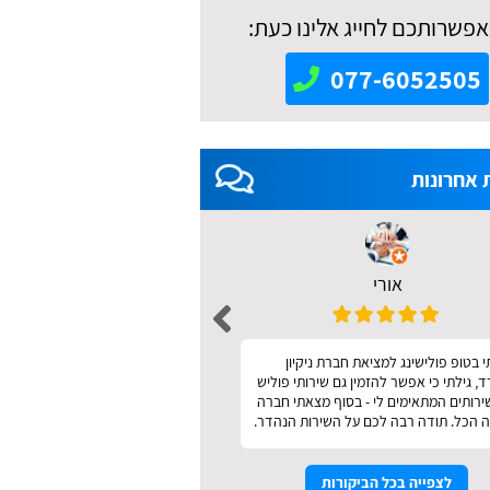
אפשרותכם לחייג אלינו כעת:
077-6052505
 אחרונות
אורי
אאידה מודריק 
 בטופ פולישינג למציאת חברת ניקיון
מהיר ונעים
 גילתי כי אפשר להזמין גם שירותי פוליש
שירותים המתאימים לי - בסוף מצאתי חברה
 הכל. תודה רבה לכם על השירות הנהדר.
לצפייה בכל הביקורות