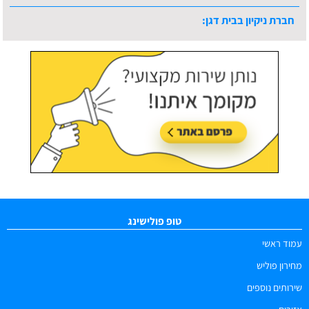
חברת ניקיון בבית דגן:
עודכן לאחרונה:
09/08/2026, בשעה 13:06
טופ פולישינג
עמוד ראשי
מחירון פוליש
שירותים נוספים