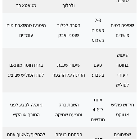
שאיבה
ולכלוך
מטאטא רך
2-3
שטיפה במים
הסרת לכלוך
הימנעו מהשארת מים
פעמים
פושרים
שומני ואבק
עומדים
בשבוע
שימוש
בחומר
פעם
שימור שכבת
בחרו חומר מותאם
ייעודי
בשבוע
ההגנה על הרצפה
לסוג הפוליש שבוצע
לפוליש
אחת
חידוש פוליש
השבת ברק
מומלץ לבצע לפני
ל־4-6
או ווקס
ומניעת שחיקה
החורף או הקיץ
חודשים
שטיחונים
הפחתת כניסת
להחליף/לשטוף אחת