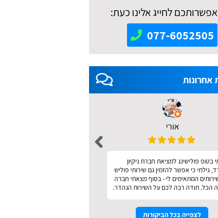
אפשרותכם לחייג אלינו כעת:
077-6052505
 אחרונות
אורי
אאידה מודריק 
 בטופ פולישינג למציאת חברת ניקיון
מהיר ונעים
 גילתי כי אפשר להזמין גם שירותי פוליש
שירותים המתאימים לי - בסוף מצאתי חברה
 הכל. תודה רבה לכם על השירות הנהדר.
לצפייה בכל הביקורות