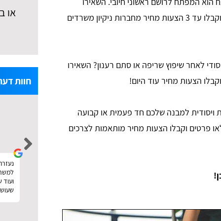
 הוא המפתח לרושם ראשוני חיובי. השאירו
או ב
פרטים בטופס באתר טופ פולישינג וקבלו עד 3 הצעות מחיר מחברות ניקיון משרדים
יסודי לאחר שיפוץ שריפה או סתם רענון? השאירו
חוות דעת
קבלו הצעות מחיר עוד היום!
ת ויסודית למבנה שלכם חד פעמית או קבועה
noa levi
או פרטים וקבלו הצעות מחיר מותאמות לצרכים
הזמנתי פוליש וניקיון אחרי שיפוץ. עשיתי דרכם
נעזרתי
נעזרתי באתר טופ פולישינג לצורך חיפוש 
השוואת מחירים ממש כמו שכתוב באתר. קיבלתי
למשרד,
ן!
את ההצעות והצלחתי גם לבחור במישהו זול וטוב.
ועוד 
תודה :)
שעושה