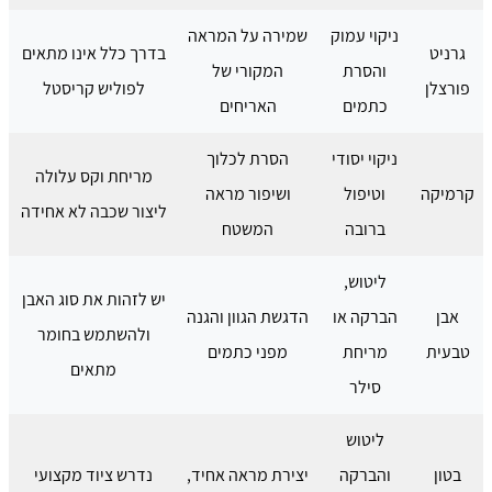
ניקוי עמוק
שמירה על המראה
גרניט
בדרך כלל אינו מתאים
והסרת
המקורי של
פורצלן
לפוליש קריסטל
כתמים
האריחים
ניקוי יסודי
הסרת לכלוך
מריחת וקס עלולה
קרמיקה
וטיפול
ושיפור מראה
ליצור שכבה לא אחידה
ברובה
המשטח
ליטוש,
יש לזהות את סוג האבן
אבן
הברקה או
הדגשת הגוון והגנה
ולהשתמש בחומר
טבעית
מריחת
מפני כתמים
מתאים
סילר
ליטוש
בטון
והברקה
יצירת מראה אחיד,
נדרש ציוד מקצועי