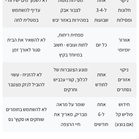
ניקוי
אחת
מסילות נוטות
לא לשפוך מים ישירות -
חלונות
ל-3-4
לצבור אבק
עדיף להשתמש
ומסילות
שבועות
במהירות באזור יבש
במטלית לחה
מפחית ריחות,
אוורור
לא להשאיר את הבית
כל יום
לחות ועובש - חשוב
יומיומי
סגור לאורך זמן
במיוחד בקיץ
ניקוי
מונע הצטברות של
אחת
לא להזניח - עשוי
אזורים
לכלוך, קורי עכביש
לחודש
להוביל לנזק מצטבר
נסתרים
וחרקים
חידוש
אחת
שומר על מראה
לא להשתמש בחומרים
פוליש קל
ל-6
מבריק, מאריך את
שוחקים או סקוץ' גס
(אם בוצע)
חודשים
חיי הרצפה