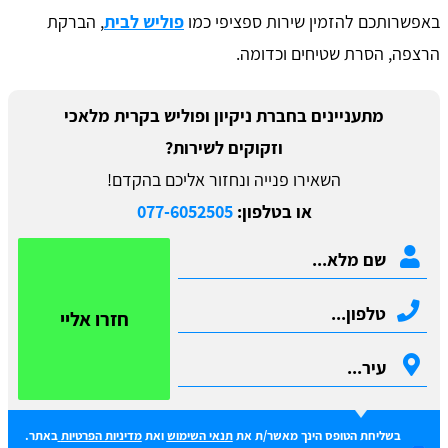
באפשרותכם להזמין שירות ספציפי כמו
פוליש לבית
, הברקת
הרצפה, הסרת שטיחים וכדומה.
מתעניינים בחברת ניקיון ופוליש בקרית מלאכי
וזקוקים לשירות?
השאירו פנייה ונחזור אליכם בהקדם!
או בטלפון:
077-6052505
חזרו אליי
בשליחת הטופס הינך מאשר/ת את
תנאי השימוש
ואת
מדיניות הפרטיות
באתר.