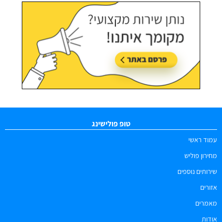
טופ פולישינג
עמוד ראשי
מחירון פוליש
שירותים נוספים
אזורים
מאמרים
אודות