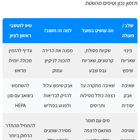
תזמון נכון וטיפים מהשטח.
שלב /
טיפ לתושבי
מה עושים בפועל
למה זה חשוב?
פעולה
ראשון לציון
פינוי
שקיות פסולת,
מפנה את הדירה
עדיף להזמין
שאריות
קרטונים, שאריות
להכנה לניקיון
מכולה יומית
שיפוץ
גבס וצבע
עמוק
מראש
שאיבת
שאיבה מתקרה עד
אבק שיפוץ עלול
להשתמש
אבק
רצפה כולל מסילות
להזיק לבריאות
בשואב עם סנן
יסודית
ותריסים
ולפגוע בפוליש
HEPA
מים עם חומר
להתחיל מהחדר
שטיפה
מותאם לרצפה
מסירה שומנים
הרחוק ביותר