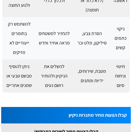
ראשונה
(ללא כלור או
ולכלוך כללי
ולנוע החוצה
חומצה)
להשתמש רק
ניקוי
הסרת צבע,
להחזיר למשטחים
בחומרים
כתמים
סיליקון, מלט וכו'
מראה אחיד וחדש
ייעודיים לא
קשים
מזיקים
חיטוי
להשלים את
ניתן להוסיף
מטבח, שירותים,
וניחוח
הניקיון ולהותיר
מבשם טבעי או
ידיות ומתגים
סיום
רושם נעים
שמנים אתריים
קבלו הצעות מחיר מחברות ניקיון
קבלו הצעות מחיר לשירות המבוקש!