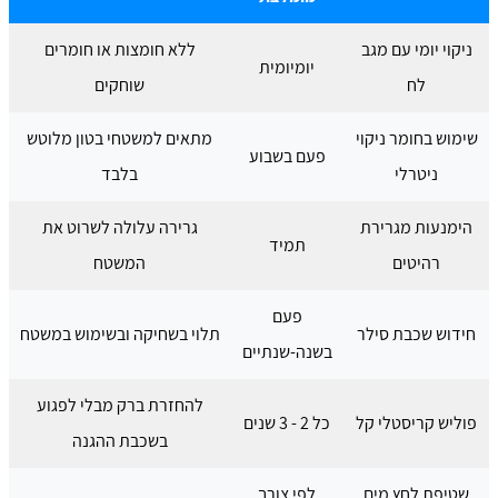
ניקוי יומי עם מגב
ללא חומצות או חומרים
יומיומית
לח
שוחקים
שימוש בחומר ניקוי
מתאים למשטחי בטון מלוטש
פעם בשבוע
ניטרלי
בלבד
הימנעות מגרירת
גרירה עלולה לשרוט את
תמיד
רהיטים
המשטח
פעם
חידוש שכבת סילר
תלוי בשחיקה ובשימוש במשטח
בשנה-שנתיים
להחזרת ברק מבלי לפגוע
פוליש קריסטלי קל
כל 2 - 3 שנים
בשכבת ההגנה
שטיפת לחץ מים
לפי צורך