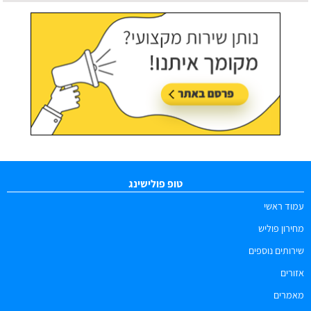
עודכן לאחרונה:
09/08/2026, בשעה 13:06
טופ פולישינג
עמוד ראשי
מחירון פוליש
שירותים נוספים
אזורים
מאמרים