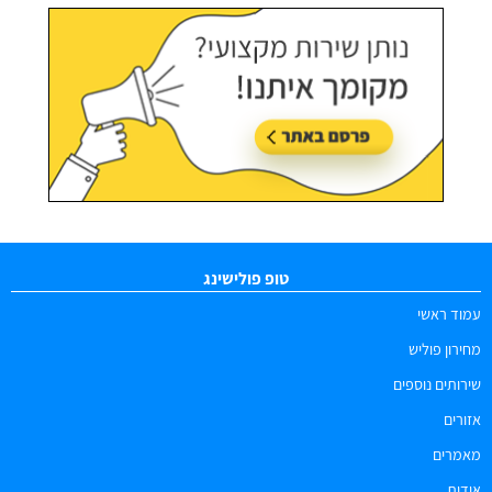
טופ פולישינג
עמוד ראשי
מחירון פוליש
שירותים נוספים
אזורים
מאמרים
אודות