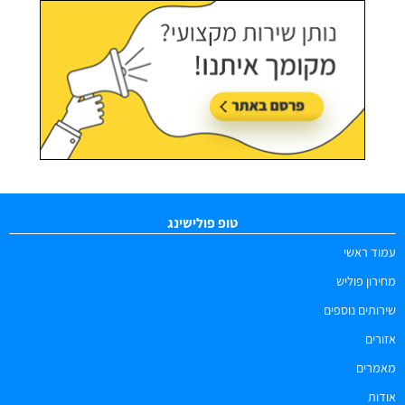
טופ פולישינג
עמוד ראשי
מחירון פוליש
שירותים נוספים
אזורים
מאמרים
אודות