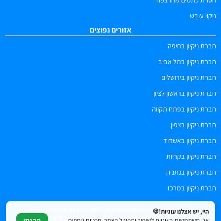
ניקוי עובש
אזורים נפוצים
חברת ניקיון בחיפה
חברת ניקיון בתל אביב
חברת ניקיון בירושלים
חברת ניקיון בראשון לציון
חברת ניקיון בפתח תקווה
חברת ניקיון בצפון
חברת ניקיון באשדוד
חברת ניקיון בקריות
חברת ניקיון בנתניה
חברת ניקיון במרכז
© כל הזכויות שמורות לטופ פולישינג 2016 - 2026 | הנגר 24, הוד השרון | דוא"ל
היי, יש אצלנו עוגיות!🍪
top.polish.co.il@gmail.com | טלפון: 077-6052505
אנו משתמשים בעוגיות לשיפור ותפעול האתר. פרטים נוספים
הבנתי