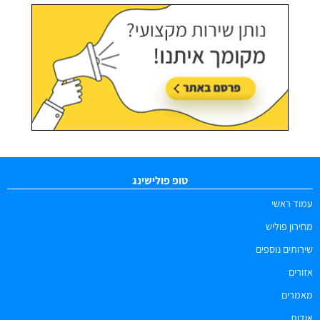
טופ פולישינג
עמוד ראשי
מחירון פוליש
שירותים נוספים
אזורים
מאמרים
אודות