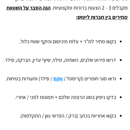
מקבלים 3 - 2 הצעות ברורות ומקצועיות.
הנה הסבר על השוואת
מחירים בין חברות ליטוש:
בקשו מחיר למ"ר + עלות מינימום והיקף שטח כלול.
דרשו פירוט שלבים, השחזה, מילוי, שיוף עדין, הברקה, סילר.
ודאו סוגי חומרים (קריסטל /
ווקס
/ סילר) ותעודות בטיחות.
בדקו ניסיון בסוג הרצפה שלכם + תמונות לפני / אחרי.
בקשו אחריות בכתב (ברק / הפרשי גוון / התקלפות).