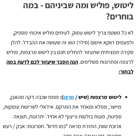
ליטוש, פוליש ומה שביניהם - במה
בוחרים?
לא כל משטח צריך ליטוש עמוק. לעיתים פוליש איכותי מספיק,
ולפעמים דווקא איטום (סילר) הוא זה שעושה את ההבדל. להלן
סקירה תמציתית שתעזור להחליט חכם בין ליטוש מרצפות, פוליש
לרצפה ופתרונות משלימים.
הנה הסבר שיעזור לכם לדעת במה
לבחור:
ליטוש מרצפות (שיש /
טרצו
):
פותח שכבה דקה מהאבן,
מיישר, ממלא ומאחד את המרקם. אידאלי לשריטות עמוקות,
ספיגות, פוגות בולטות וריצוף לא אחיד. יתרונות, תוצאה
ארוכת טווח, החזרת מראה "כמו חדש". חסרונות: אבק / רעש
מתונים, זמן עבודה ארוך יותר.