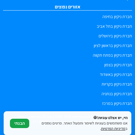
אזורים נפוצים
חברת ניקיון בחיפה
חברת ניקיון בתל אביב
חברת ניקיון בירושלים
חברת ניקיון בראשון לציון
חברת ניקיון בפתח תקווה
חברת ניקיון בצפון
חברת ניקיון באשדוד
חברת ניקיון בקריות
חברת ניקיון בנתניה
חברת ניקיון במרכז
© כל הזכויות שמורות לטופ פולישינג 2016 - 2026 | הנגר 24, הוד השרון | דוא"ל
היי, יש אצלנו עוגיות!🍪
top.polish.co.il@gmail.com | טלפון: 077-6052505
אנו משתמשים בעוגיות לשיפור ותפעול האתר. פרטים נוספים
הבנתי
ב
מדיניות הפרטיות
.