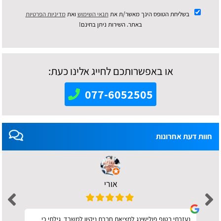
בשליחת הטופס הינך מאשר/ת את
תנאי השימוש
ואת
מדיניות הפרטיות
באתר. השירות ניתן בחינם!
או באפשרותכם לחייג אלינו כעת:
077-6052505
חוות דעת אחרונות
אורי
נעזרתי בטופ פולישינג למציאת חברת ניקיון למשרד, גילתי כי