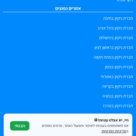
אזורים נפוצים
חברת ניקיון בחיפה
חברת ניקיון בתל אביב
חברת ניקיון בירושלים
חברת ניקיון בראשון לציון
חברת ניקיון בפתח תקווה
חברת ניקיון בצפון
חברת ניקיון באשדוד
חברת ניקיון בקריות
חברת ניקיון בנתניה
חברת ניקיון במרכז
© כל הזכויות שמורות לטופ פולישינג 2016 - 2026 | הנגר 24, הוד השרון | דוא"ל
היי, יש אצלנו עוגיות!🍪
top.polish.co.il@gmail.com | טלפון: 077-6052505
אנו משתמשים בעוגיות לשיפור ותפעול האתר. פרטים נוספים
הבנתי
ב
מדיניות הפרטיות
.