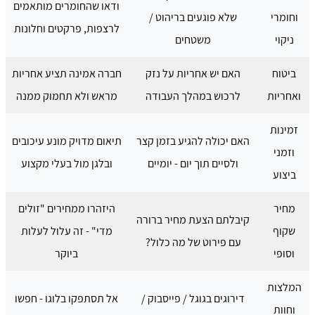
ודאו שהחומרים מותאמים
וחומרי
שלא פוגעים בריהוט /
לרצפות, פרקטים וחלונות
ניקוי
משטחים
ביטוח
האם יש אחריות על נזק
חברה אמינה תציע אחריות
ואחריות
לרכוש במהלך העבודה
מראש ולא תחמוק ממנה
זמינות
האם יכולה להגיע בזמן קצר
תיאום מדויק מונע עיכובים
וזמני
ולסיים תוך יום - יומיים
ובלגן מול בעלי מקצוע
ביצוע
מחיר
היזהרו ממחירים "זולים
קיבלתם הצעת מחיר ברורה
שקוף
מדי" - זה עלול לעלות
עם פירוט של מה כלול?
וסופי
ביוקר
המלצות
דירוגים בגוגל / פייסבוק /
אל תסתפקו בלוגו - חפשו
וחוות