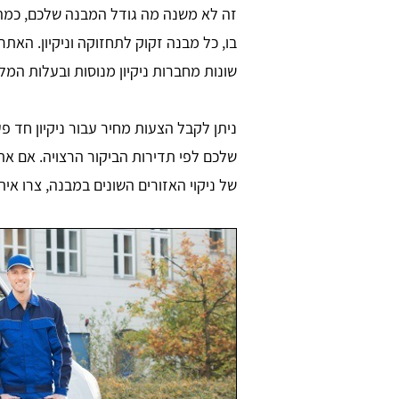
זה לא משנה מה גודל המבנה שלכם, כמה 
בו, כל מבנה זקוק לתחזוקה וניקיון. הא
שונות מחברות ניקיון מנוסות ובעלות המלצו
ניתן לקבל הצעות מחיר עבור ניקיון חד פע
שלכם לפי תדירות הביקור הרצויה. אם 
של ניקוי האזורים השונים במבנה, צרו אית
יר שר
Daniel Zafrani
ש בו הכל קליל
חברת ניקיון מקצועית כאשר סיימתי 
שיפוץ בבית. אתר מדהים, ממליץ בחום