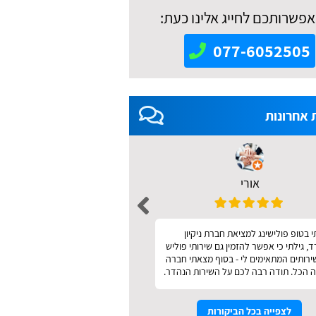
אפשרותכם לחייג אלינו כעת:
077-6052505
 אחרונות
אורי
אאידה מודריק 
 בטופ פולישינג למציאת חברת ניקיון
מהיר ונעים
 גילתי כי אפשר להזמין גם שירותי פוליש
שירותים המתאימים לי - בסוף מצאתי חברה
 הכל. תודה רבה לכם על השירות הנהדר.
לצפייה בכל הביקורות