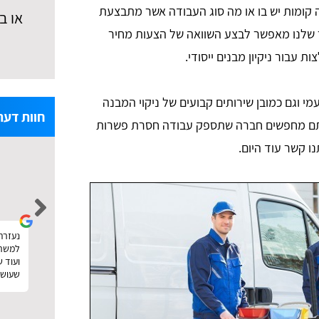
קומות יש בו או מה סוג העבודה אשר מתבצעת
או ב
תר שלנו מאפשר לבצע השוואה של הצעות מחיר
ת עבור ניקיון מבנים ייסודי.
מי וגם כמובן שירותים קבועים של ניקוי המבנה
חוות דעת
אתם מחפשים חברה שתספק עבודה חסרת פשרות
נו קשר עוד היום.
noa levi
הזמנתי פוליש וניקיון אחרי שיפוץ. עשיתי דרכם
נעזרתי
נעזרתי באתר טופ פולישינג לצורך חיפוש 
השוואת מחירים ממש כמו שכתוב באתר. קיבלתי
למשרד,
את ההצעות והצלחתי גם לבחור במישהו זול וטוב.
ועוד 
תודה :)
שעושה