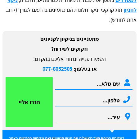
לחניון
תת קרקעי וניקוי חלונות הם מזמינים בהתאם לצורך (לרוב
אחת לחודש).
מתעניינים בניקיון לקניונים
וזקוקים לשירות?
השאירו פנייה ונחזור אליכם בהקדם!
או בטלפון:
077-6052505
חזרו אליי
בשליחת הטופס הינך מאשר/ת את
תנאי השימוש
ואת
מדיניות הפרטיות
באתר.