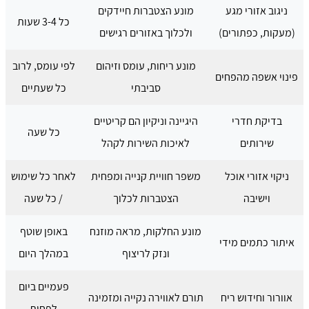
ניגוב אזורי מגע
מונע הצטברות חיידקים
כל 3-4 שעות
(מעקות, כפתורים)
ולכלוך באזורים רגישים
מונע ריחות, עומס וזיהום
לפי עומס, לרוב
פינוי אשפה מהפחים
סביבתי
כל שעתיים
בדיקת חדרי
היגיינה וניקיון הם קריטיים
כל שעה
שירותים
לאיכות השירות לקהל
ניקוי אזורי אוכל
משפר חוויית קנייה ומפחית
לאחר כל שימוש
וישיבה
הצטברות לכלוך
/ כל שעה
מונע החלקות, מראה מוזנח
באופן שוטף
איתור כתמים מידי
ונזק לריצוף
במהלך היום
פעמיים ביום
אוורור וחידוש ריח
תורם לאווירה נקייה ומזמינה
לפחות