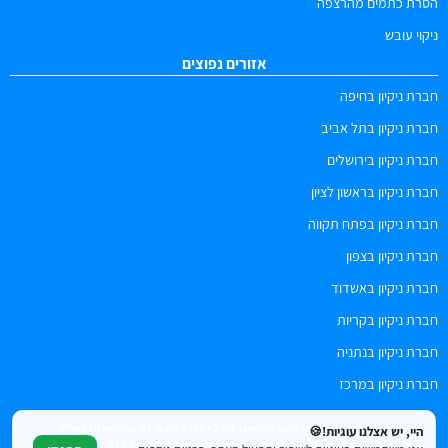
הסרת כתמים מהרצפה
ניקוי עובש
אזורים נפוצים
חברת ניקיון בחיפה
חברת ניקיון בתל אביב
חברת ניקיון בירושלים
חברת ניקיון בראשון לציון
חברת ניקיון בפתח תקווה
חברת ניקיון בצפון
חברת ניקיון באשדוד
חברת ניקיון בקריות
חברת ניקיון בנתניה
חברת ניקיון במרכז
© כל הזכויות שמורות לטופ פולישינג 2016 - 2026 | הנגר 24, הוד השרון | דוא"ל
היי, יש אצלנו עוגיות!🍪
top.polish.co.il@gmail.com | טלפון: 077-6052505