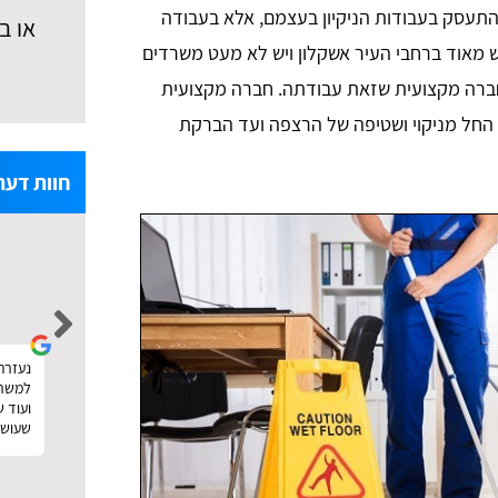
להתעסק בעבודות הניקיון בעצמם, אלא בעבודה
או ב
ש מאוד ברחבי העיר אשקלון ויש לא מעט משרדים
ברה מקצועית שזאת עבודתה. חברה מקצועית
 החל מניקוי ושטיפה של הרצפה ועד הברקת
חוות דעת
noa levi
הזמנתי פוליש וניקיון אחרי שיפוץ. עשיתי דרכם
נעזרתי
נעזרתי באתר טופ פולישינג לצורך חיפוש 
השוואת מחירים ממש כמו שכתוב באתר. קיבלתי
למשרד,
את ההצעות והצלחתי גם לבחור במישהו זול וטוב.
ועוד 
תודה :)
שעושה