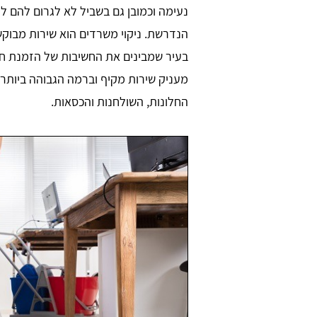
נעימה וכמובן גם בשביל לא לגרום להם 
הנדרשת. ניקוי משרדים הוא שירות מבוק
בעיר שמבינים את החשיבות של הזמנת ח
מעניק שירות מקיף וברמה הגבוהה ביותר
החלונות, השולחנות והכסאות.
יר שר
Daniel Zafrani
ש בו הכל קליל
חברת ניקיון מקצועית כאשר סיימתי 
שיפוץ בבית. אתר מדהים, ממליץ בחום