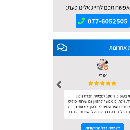
אפשרותכם לחייג אלינו כעת:
077-6052505
 אחרונות
אורי
אאידה מודריק 
 בטופ פולישינג למציאת חברת ניקיון
מהיר ונעים
 גילתי כי אפשר להזמין גם שירותי פוליש
שירותים המתאימים לי - בסוף מצאתי חברה
 הכל. תודה רבה לכם על השירות הנהדר.
לצפייה בכל הביקורות