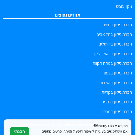
ניקוי עובש
אזורים נפוצים
חברת ניקיון בחיפה
חברת ניקיון בתל אביב
חברת ניקיון בירושלים
חברת ניקיון בראשון לציון
חברת ניקיון בפתח תקווה
חברת ניקיון בצפון
חברת ניקיון באשדוד
חברת ניקיון בקריות
חברת ניקיון בנתניה
חברת ניקיון במרכז
© כל הזכויות שמורות לטופ פולישינג 2016 - 2026 | הנגר 24, הוד השרון | דוא"ל
היי, יש אצלנו עוגיות!🍪
top.polish.co.il@gmail.com | טלפון: 077-6052505
אנו משתמשים בעוגיות לשיפור ותפעול האתר. פרטים נוספים
הבנתי