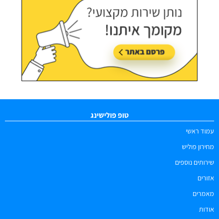
טופ פולישינג
עמוד ראשי
מחירון פוליש
שירותים נוספים
אזורים
מאמרים
אודות