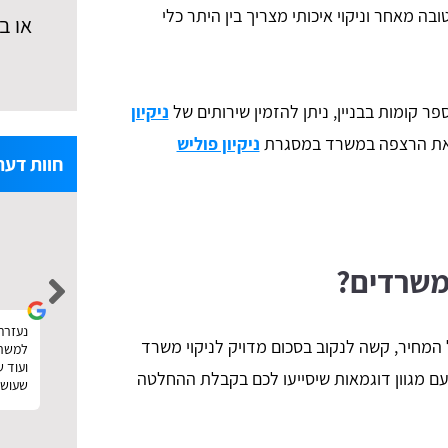
 מאחר וניקוי איכותי מצריך בין היתר כלי
או ב
 קומות בבניין, ניתן להזמין שירותים של
ניקיון
ן את הרצפה במשרד במסגרת
ניקיון פוליש
חוות דעת
noa levi
 משרדים?
הזמנתי פוליש וניקיון אחרי שיפוץ. עשיתי דרכם
נעזרתי
נעזרתי באתר טופ פולישינג לצורך חיפוש 
המחיר, קשה לנקוב בסכום מדויק לניקוי משרד
השוואת מחירים ממש כמו שכתוב באתר. קיבלתי
למשרד,
את ההצעות והצלחתי גם לבחור במישהו זול וטוב.
ועוד 
 עם מגוון דוגמאות שיסייעו לכם בקבלת ההחלטה
תודה :)
שעושה