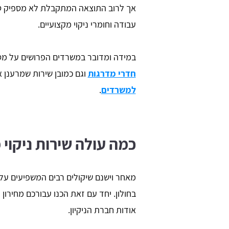
אך לרוב התוצאה המתקבלת לא מספיק טובה
עבודה וחומרי ניקוי מקצועיים.
במידה ומדובר במשרדים הפרושים על מספר
חדרי מדרגות
וגם כמובן שירות שמרענ
למשרדים
.
יר שר
Daniel Zafrani
כמה עולה שירות ניקוי
ש בו הכל קליל
מאחר וישנם שיקולים רבים המשפיעים על 
חברת ניקיון מקצועית כאשר סיימתי 
שיפוץ בבית. אתר מדהים, ממליץ בחום
בחולון. יחד עם זאת הכנו עבורכם מחירון
אודות חברת הניקיון.