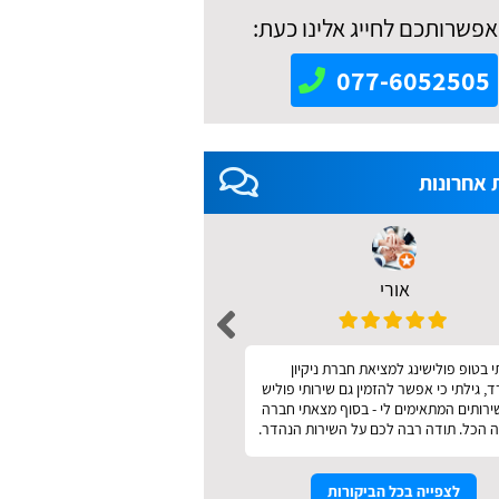
אפשרותכם לחייג אלינו כעת:
077-6052505
 אחרונות
אורי
אאידה מודריק 
 בטופ פולישינג למציאת חברת ניקיון
מהיר ונעים
 גילתי כי אפשר להזמין גם שירותי פוליש
שירותים המתאימים לי - בסוף מצאתי חברה
 הכל. תודה רבה לכם על השירות הנהדר.
לצפייה בכל הביקורות