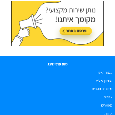
טופ פולישינג
עמוד ראשי
מחירון פוליש
שירותים נוספים
אזורים
מאמרים
אודות