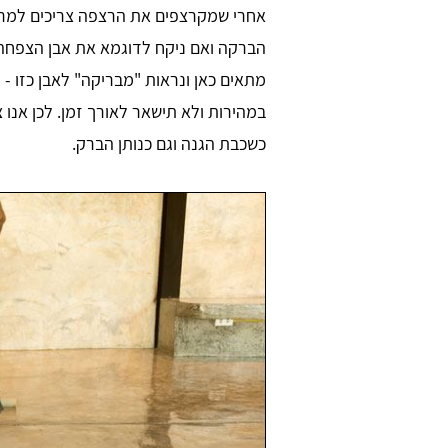
אחרי שמקרצפים את הרצפה צריכים למרו
הברקה ואם ניקח לדוגמא את אבן הצפחה א
מתאים כאן ונראות "מבריקה" לאבן כזו -
במהירות ולא תישאר לאורך זמן. לכן אנו 
כשכבת הגנה וגם כנותן הברק.
יר שר
Daniel Zafrani
ש בו הכל קליל
חברת ניקיון מקצועית כאשר סיימתי 
שיפוץ בבית. אתר מדהים, ממליץ בחום