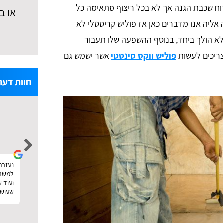
ח שכבת הגנה אך לא בכל ריצוף מתאימה כל
או ב
ליה אנו מדברים כאן אז פוליש קריסטלי לא
 לא הולך ביחד, בנוסף ההשפעה שלו תעבור
צריכים לעשות
פוליש ווקס סינטטי
אשר ישמש גם
חוות דעת
noa levi
הזמנתי פוליש וניקיון אחרי שיפוץ. עשיתי דרכם
נעזרתי
נעזרתי באתר טופ פולישינג לצורך חיפוש 
השוואת מחירים ממש כמו שכתוב באתר. קיבלתי
למשרד,
את ההצעות והצלחתי גם לבחור במישהו זול וטוב.
ועוד 
תודה :)
שעושה