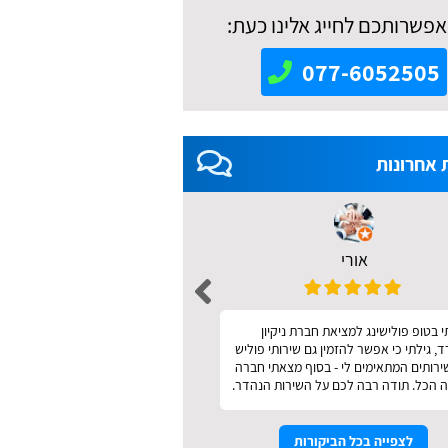
אפשרותכם לחייג אלינו כעת:
077-6052505
 אחרונות
אורי
אאידה מודריק 
 בטופ פולישינג למציאת חברת ניקיון
מהיר ונעים
 גילתי כי אפשר להזמין גם שירותי פוליש
שירותים המתאימים לי - בסוף מצאתי חברה
 הכל. תודה רבה לכם על השירות הנהדר.
לצפייה בכל הביקורות