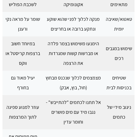
מתאימים
אקונומיקה
לשכבת הפוליש
טאטוא/שאיבה
מנקה לכלוך לפני שהוא שוקע
שומר על מראה נקי
יומית
ונתקע ברובה או בחריצים
ורענן
הימנעו משימוש בצמר פלדה
במיוחד חשוב
שימוש במגבים
או מברשות קשות שמגרדות
ברצפות קריסטל או
רכים
את הרצפה
ווקס
שטיחים
מצמצמים לכלוך שנכנס מבחוץ
יעיל מאוד גם
בכניסות לבית
(חול, בוץ, אבק)
בחורף
אל תתנו לכתמים "להתייבש" -
ניגוב מידי של
עוזר למנוע ספיגה
נגבו מיד עם מים פושרים
כתמים
לתוך המרצפות
וחומר עדין
מים ממיסים את