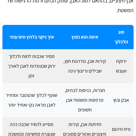
אבן חיצוניים, בהתאם לסוג האבן, עומק הכתם ורמת הרגישות של
המשטח.
סוג
איפה הוא נפוץ
איך ניקוי בלחץ מים עוזר
הלכלוך
מסיר שכבות לחות ולכלוך
ירוקת
קירות אבן, מדרגות חוץ,
ירוק שנצמדות לאבן לאורך
ועובש
שבילים וריצוף גינה
זמן
חצרות, כניסות לבתים,
שוטף לכלוך שהצטבר ומחזיר
אבק ובוץ
מרפסות ומשטחי אבן
לאבן מראה נקי ואחיד יותר
חשופים
חזיתות אבן, קירות
מסייע להסיר שכבה כהה
פיח וזיהום
חיצוניים ואזורים סמוכים
שנוצרת מחשיפה ממושכת